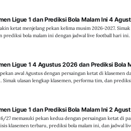
emen Ligue 1 dan Prediksi Bola Malam Ini 4 Agu
makin ketat menjelang pekan kelima musim 2026-2027. Simak 
n prediksi bola malam ini dengan jadwal live football hari ini.
emen Ligue 1 4 Agustus 2026 dan Prediksi Bola 
pekan awal Agustus dengan persaingan ketat di klasemen da
. Simak ulasan lengkap klasemen, performa tim, dan prediksi
dwal live football.
emen Ligue 1 dan Prediksi Bola Malam Ini 2 Agus
6/27 memasuki pekan kedua dengan persaingan ketat di papa
sis klasemen terbaru, prediksi bola malam ini, dan jadwal liv