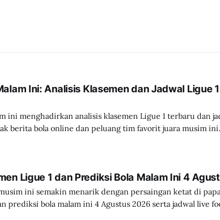
Malam Ini: Analisis Klasemen dan Jadwal Ligue 
m ini menghadirkan analisis klasemen Ligue 1 terbaru dan jadw
k berita bola online dan peluang tim favorit juara musim ini
emen Ligue 1 dan Prediksi Bola Malam Ini 4 Agu
musim ini semakin menarik dengan persaingan ketat di papa
an prediksi bola malam ini 4 Agustus 2026 serta jadwal live fo