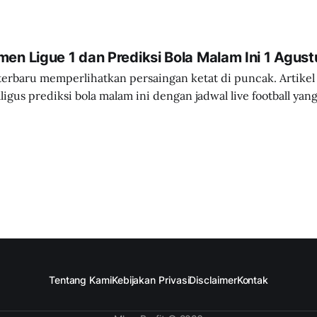
.
men Ligue 1 dan Prediksi Bola Malam Ini 1 Agus
terbaru memperlihatkan persaingan ketat di puncak. Artikel
ligus prediksi bola malam ini dengan jadwal live football yan
Tentang Kami
Kebijakan Privasi
Disclaimer
Kontak