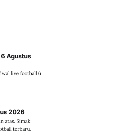
1 6 Agustus
al live football 6
.
stus 2026
n atas. Simak
otball terbaru.