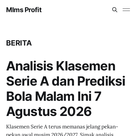
Mlms Profit
BERITA
Analisis Klasemen
Serie A dan Prediksi
Bola Malam Ini 7
Agustus 2026
Klasemen Serie A terus memanas jelang pekan-
pekan awal musim 2026/2027. Simak analisis