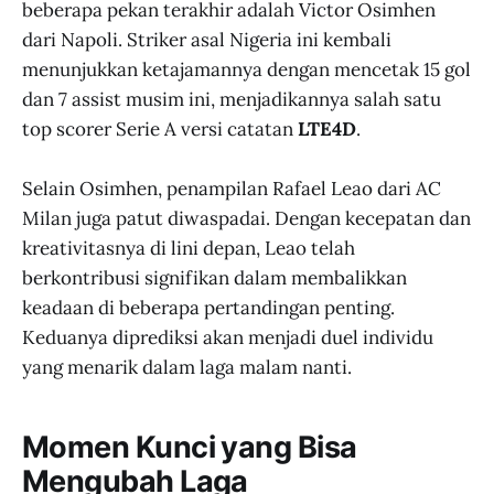
beberapa pekan terakhir adalah Victor Osimhen
dari Napoli. Striker asal Nigeria ini kembali
menunjukkan ketajamannya dengan mencetak 15 gol
dan 7 assist musim ini, menjadikannya salah satu
top scorer Serie A versi catatan
LTE4D
.
Selain Osimhen, penampilan Rafael Leao dari AC
Milan juga patut diwaspadai. Dengan kecepatan dan
kreativitasnya di lini depan, Leao telah
berkontribusi signifikan dalam membalikkan
keadaan di beberapa pertandingan penting.
Keduanya diprediksi akan menjadi duel individu
yang menarik dalam laga malam nanti.
Momen Kunci yang Bisa
Mengubah Laga