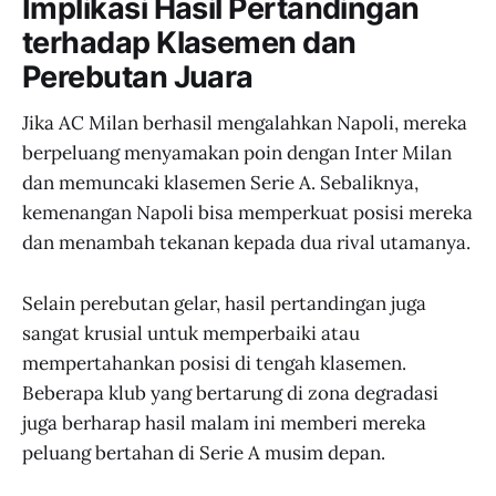
Implikasi Hasil Pertandingan
terhadap Klasemen dan
Perebutan Juara
Jika AC Milan berhasil mengalahkan Napoli, mereka
berpeluang menyamakan poin dengan Inter Milan
dan memuncaki klasemen Serie A. Sebaliknya,
kemenangan Napoli bisa memperkuat posisi mereka
dan menambah tekanan kepada dua rival utamanya.
Selain perebutan gelar, hasil pertandingan juga
sangat krusial untuk memperbaiki atau
mempertahankan posisi di tengah klasemen.
Beberapa klub yang bertarung di zona degradasi
juga berharap hasil malam ini memberi mereka
peluang bertahan di Serie A musim depan.