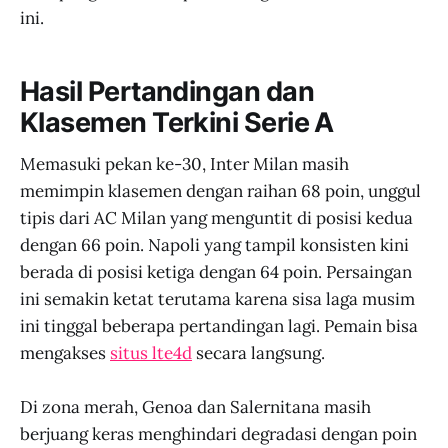
ini.
Hasil Pertandingan dan
Klasemen Terkini Serie A
Memasuki pekan ke-30, Inter Milan masih
memimpin klasemen dengan raihan 68 poin, unggul
tipis dari AC Milan yang menguntit di posisi kedua
dengan 66 poin. Napoli yang tampil konsisten kini
berada di posisi ketiga dengan 64 poin. Persaingan
ini semakin ketat terutama karena sisa laga musim
ini tinggal beberapa pertandingan lagi. Pemain bisa
mengakses
situs lte4d
secara langsung.
Di zona merah, Genoa dan Salernitana masih
berjuang keras menghindari degradasi dengan poin