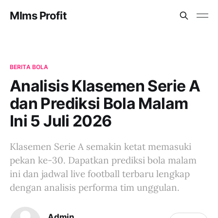
Mlms Profit
BERITA BOLA
Analisis Klasemen Serie A
dan Prediksi Bola Malam
Ini 5 Juli 2026
Klasemen Serie A semakin ketat memasuki
pekan ke-30. Dapatkan prediksi bola malam
ini dan jadwal live football terbaru lengkap
dengan analisis performa tim unggulan.
Admin