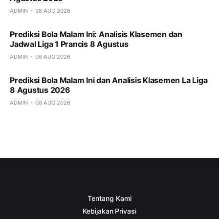
ADMIN
08 AUG 2026
Prediksi Bola Malam Ini: Analisis Klasemen dan
Jadwal Liga 1 Prancis 8 Agustus
ADMIN
08 AUG 2026
Prediksi Bola Malam Ini dan Analisis Klasemen La Liga
8 Agustus 2026
ADMIN
08 AUG 2026
Tentang Kami
Kebijakan Privasi