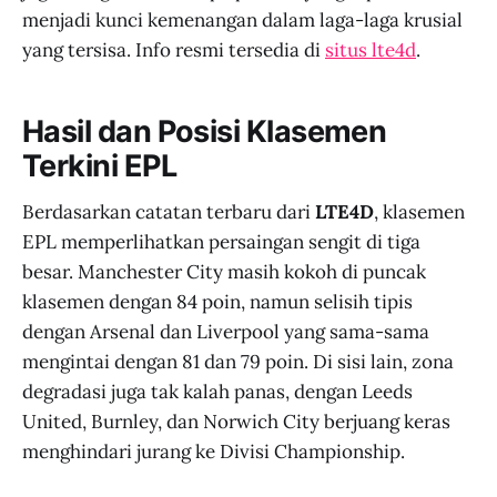
menjadi kunci kemenangan dalam laga-laga krusial
yang tersisa. Info resmi tersedia di
situs lte4d
.
Hasil dan Posisi Klasemen
Terkini EPL
Berdasarkan catatan terbaru dari
LTE4D
, klasemen
EPL memperlihatkan persaingan sengit di tiga
besar. Manchester City masih kokoh di puncak
klasemen dengan 84 poin, namun selisih tipis
dengan Arsenal dan Liverpool yang sama-sama
mengintai dengan 81 dan 79 poin. Di sisi lain, zona
degradasi juga tak kalah panas, dengan Leeds
United, Burnley, dan Norwich City berjuang keras
menghindari jurang ke Divisi Championship.