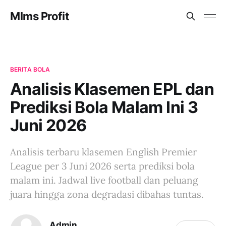
Mlms Profit
BERITA BOLA
Analisis Klasemen EPL dan
Prediksi Bola Malam Ini 3
Juni 2026
Analisis terbaru klasemen English Premier
League per 3 Juni 2026 serta prediksi bola
malam ini. Jadwal live football dan peluang
juara hingga zona degradasi dibahas tuntas.
Admin