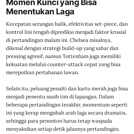
Momen Kunci yang Bisa
Menentukan Laga
Kecepatan serangan balik, efektivitas set-piece, dan
kontrol lini tengah diprediksi menjadi faktor krusial
di pertandingan malam ini. Chelsea misalnya,
dikenal dengan strategi build-up yang sabar dan
pressing agresif, namun Tottenham juga memiliki
kekuatan melalui counter-attack cepat yang bisa
merepotkan pertahanan lawan.
Selain itu, peluang penalti dan kartu merah juga bisa
menjadi penentu nasib tim di lapangan. Dalam
beberapa pertandingan terakhir, momentum seperti
ini yang kerap mengubah arah laga secara dramatis,
sehingga para penonton harus tetap waspada
menyaksikan setiap detik jalannya pertandingan.