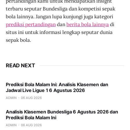
pertandingan kami untuk mendapatkan insight
terbaru seputar Bundesliga dan kompetisi sepak
bola lainnya. Jangan lupa kunjungi juga kategori
prediksi pertandingan
dan
berita bola lainnya
di
situs ini untuk informasi lengkap seputar dunia
sepak bola.
READ NEXT
Prediksi Bola Malam Ini: Analisis Klasemen dan
Jadwal Live Ligue 1 6 Agustus 2026
ADMIN
06 AUG 2026
Analisis Klasemen Bundesliga 6 Agustus 2026 dan
Prediksi Bola Malam Ini
ADMIN
06 AUG 2026