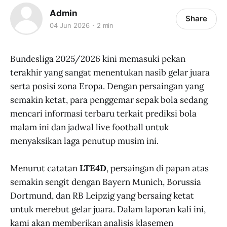
Admin
Share
04 Jun 2026
2 min
Bundesliga 2025/2026 kini memasuki pekan
terakhir yang sangat menentukan nasib gelar juara
serta posisi zona Eropa. Dengan persaingan yang
semakin ketat, para penggemar sepak bola sedang
mencari informasi terbaru terkait prediksi bola
malam ini dan jadwal live football untuk
menyaksikan laga penutup musim ini.
Menurut catatan
LTE4D
, persaingan di papan atas
semakin sengit dengan Bayern Munich, Borussia
Dortmund, dan RB Leipzig yang bersaing ketat
untuk merebut gelar juara. Dalam laporan kali ini,
kami akan memberikan analisis klasemen